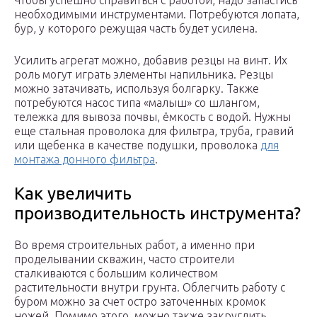
Чтобы успешно справиться с работой, надо запастись
необходимыми инструментами. Потребуются лопата,
бур, у которого режущая часть будет усилена.
Усилить агрегат можно, добавив резцы на винт. Их
роль могут играть элементы напильника. Резцы
можно затачивать, используя болгарку. Также
потребуются насос типа «малыш» со шлангом,
тележка для вывоза почвы, ёмкость с водой. Нужны
еще стальная проволока для фильтра, труба, гравий
или щебенка в качестве подушки, проволока
для
монтажа донного фильтра
.
Как увеличить
производительность инструмента?
Во время строительных работ, а именно при
проделывании скважин, часто строители
сталкиваются с большим количеством
растительности внутри грунта. Облегчить работу с
буром можно за счет остро заточенных кромок
ножей. Помимо этого, можно также закруглить