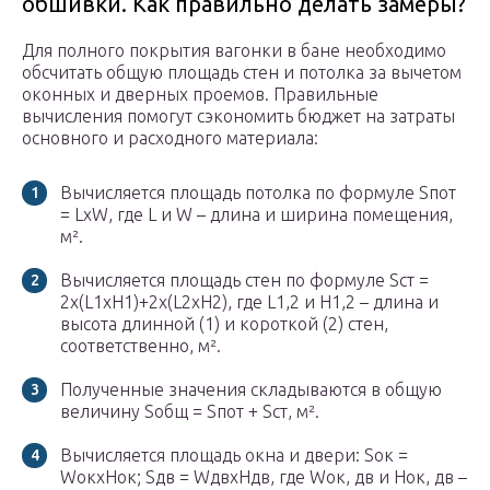
обшивки. Как правильно делать замеры?
Для полного покрытия вагонки в бане необходимо
обсчитать общую площадь стен и потолка за вычетом
оконных и дверных проемов. Правильные
вычисления помогут сэкономить бюджет на затраты
основного и расходного материала:
Вычисляется площадь потолка по формуле Sпот
= LхW, где L и W – длина и ширина помещения,
м².
Вычисляется площадь стен по формуле Sст =
2х(L1хH1)+2х(L2хH2), где L1,2 и H1,2 – длина и
высота длинной (1) и короткой (2) стен,
соответственно, м².
Полученные значения складываются в общую
величину Sобщ = Sпот + Sст, м².
Вычисляется площадь окна и двери: Sок =
WокхHок; Sдв = WдвхHдв, где Wок, дв и Hок, дв –