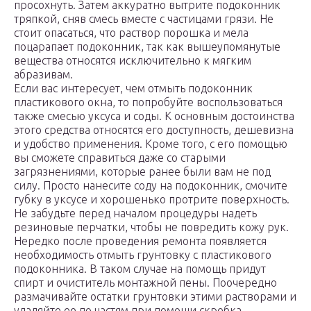
просохнуть. Затем аккуратно вытрите подоконник
тряпкой, сняв смесь вместе с частицами грязи. Не
стоит опасаться, что раствор порошка и мела
поцарапает подоконник, так как вышеупомянутые
вещества относятся исключительно к мягким
абразивам.
Если вас интересует, чем отмыть подоконник
пластикового окна, то попробуйте воспользоваться
также смесью уксуса и соды. К основным достоинства
этого средства относятся его доступность, дешевизна
и удобство применения. Кроме того, с его помощью
вы сможете справиться даже со старыми
загрязнениями, которые ранее были вам не под
силу. Просто нанесите соду на подоконник, смочите
губку в уксусе и хорошенько протрите поверхность.
Не забудьте перед началом процедуры надеть
резиновые перчатки, чтобы не повредить кожу рук.
Нередко после проведения ремонта появляется
необходимость отмыть грунтовку с пластикового
подоконника. В таком случае на помощь придут
спирт и очиститель монтажной пены. Поочередно
размачивайте остатки грунтовки этими растворами и
удаляйте ее по частям при помощи скребка.