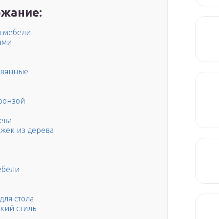
жание:
я мебели
ами
евянные
ронзой
ева
ожек из дерева
ебели
для стола
кий стиль