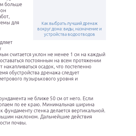
ем больше
лон
бот,
темы для
Как выбрать лучший дренаж
вокруг дома: виды, назначение и
устройства водоотводов
дляет
у
ым считается уклон не менее 1 см на каждый
 оставаться постоянным на всем протяжении
т накапливаться осадок, что постепенно
ремя обустройства дренажа следует
метрового пузырькового уровня и
ундамента не ближе 50 см от него. Если
копаем по ее краю. Минимальная ширина
 к фундаменту стенка делается вертикальной.
льшим наклоном. Дальнейшие действия
ости почвы.