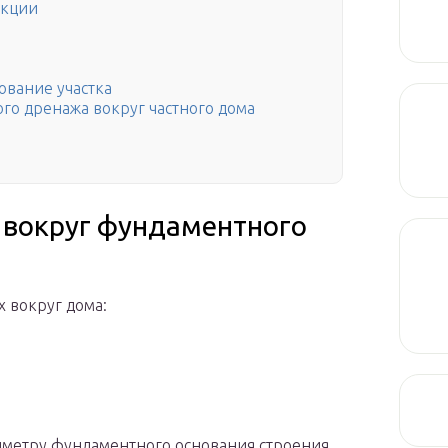
укции
ование участка
го дренажа вокруг частного дома
 вокруг фундаментного
 вокруг дома:
иметру фундаментного основания строения