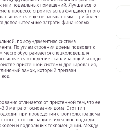
х или подвальных помещений. Лучше всего
еме в процессе строительства фундаментного
ован является еще не засыпанным. При более
ся дополнительные затраты финансовых
ольной, прифундаментная система
ента. По углам строения дрены подводят к
м месте обустраивается спецколодец для
ого является отведение скапливающейся воды
тройстве пристенной системы дренирования,
я глиняный замок, который призван
 вод.
вания отличается от пристенной тем, что ее
-3,0 метра от основания дома. Этот тип
подходит при проведении строительства дома
 этого, этот тип защиты идеально подходит
цоколей и подпольных техпомещений. Между