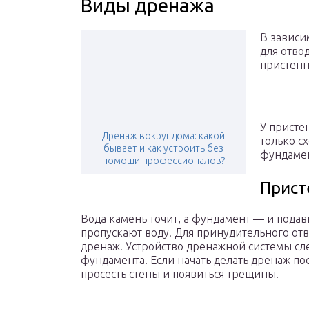
Виды дренажа
В зависи
для отво
пристенн
У присте
Дренаж вокруг дома: какой
только с
бывает и как устроить без
фундамен
помощи профессионалов?
Прист
Вода камень точит, а фундамент — и подав
пропускают воду. Для принудительного от
дренаж. Устройство дренажной системы сл
фундамента. Если начать делать дренаж по
просесть стены и появиться трещины.