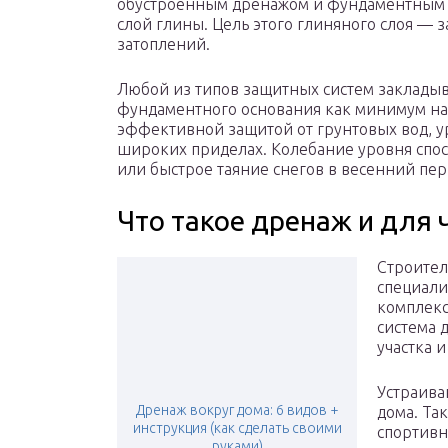
обустроенным дренажом и фундаментным 
слой глины. Цель этого глиняного слоя — 
затоплений.
Любой из типов защитных систем закладыв
фундаментного основания как минимум на 0
эффективной защитой от грунтовых вод, у
широких приделах. Колебание уровня спо
или быстрое таяние снегов в весенний пер
Что такое дренаж и для 
Строител
специал
комплекс
система 
участка 
Устраива
Дренаж вокруг дома: 6 видов +
дома. Та
инструкция (как сделать своими
спортивн
руками)