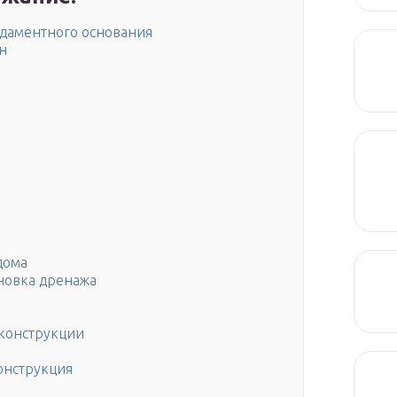
даментного основания
н
дома
ановка дренажа
конструкции
онструкция