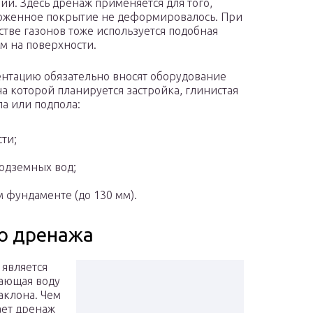
ии. Здесь дренаж применяется для того,
оженное покрытие не деформировалось. При
стве газонов тоже используется подобная
ам на поверхности.
нтацию обязательно вносят оборудование
на которой планируется застройка, глинистая
ла или подпола:
ти;
подземных вод;
 фундаменте (до 130 мм).
о дренажа
является
ающая воду
аклона. Чем
ает дренаж