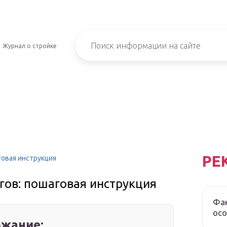
Журнал о стройке
РЕ
говая инструкция
гов: пошаговая инструкция
Фак
осо
жание: