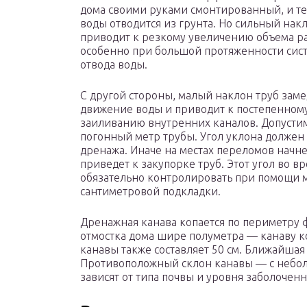
дома своими руками смонтированный, и т
воды отводится из грунта. Но сильный нак
приводит к резкому увеличению объема ра
особенно при большой протяженности сис
отвода воды.
С другой стороны, малый наклон труб заме
движение воды и приводит к постепенном
заиливанию внутренних каналов. Допустим
погонный метр трубы. Угол уклона должен
дренажа. Иначе на местах переломов начне
приведет к закупорке труб. Этот угол во в
обязательно контролировать при помощи 
сантиметровой подкладки.
Дренажная канава копается по периметру ф
отмостка дома шире полуметра — канаву 
канавы также составляет 50 см. Ближайшая
Противоположный склон канавы — с небо
зависят от типа почвы и уровня заболоченн