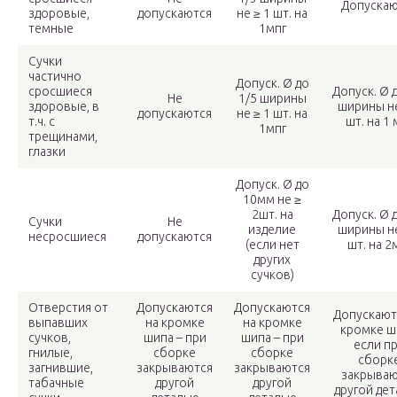
Допускаю
здоровые,
допускаются
не ≥ 1 шт. на
темные
1мпг
Сучки
частично
Допуск. Ø до
сросшиеся
Допуск. Ø 
Не
1/5 ширины
здоровые, в
ширины не
допускаются
не ≥ 1 шт. на
т.ч. с
шт. на 1 
1мпг
трещинами,
глазки
Допуск. Ø до
10мм не ≥
2шт. на
Допуск. Ø 
Сучки
Не
изделие
ширины не
несросшиеся
допускаются
(если нет
шт. на 2
других
сучков)
Отверстия от
Допускаются
Допускаются
Допускают
выпавших
на кромке
на кромке
кромке ш
сучков,
шипа – при
шипа – при
если п
гнилые,
сборке
сборке
сборк
загнившие,
закрываются
закрываются
закрываю
табачные
другой
другой
другой де