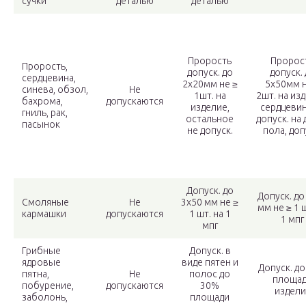
сучки
деталью
деталью
Прорость
Пророс
Прорость,
допуск. до
допуск.
сердцевина,
2х20мм не ≥
5х50мм н
синева, обзол,
Не
1шт. на
2шт. на из
бахрома,
допускаются
изделие,
сердцевин
гниль, рак,
остальное
допуск. на
пасынок
не допуск.
пола, доп
Допуск. до
Допуск. до
Смоляные
Не
3х50 мм не ≥
мм не ≥ 1 ш
кармашки
допускаются
1 шт. на 1
1 мпг
мпг
Грибные
Допуск. в
ядровые
виде пятен и
Допуск. д
пятна,
Не
полос до
площа
побурение,
допускаются
30%
издели
заболонь,
площади