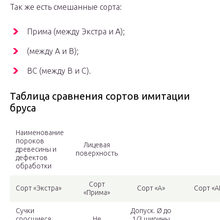
Так же есть смешанные сорта:
Прима (между Экстра и A);
(между A и B);
BC (между B и C).
Таблица сравнения сортов имитации
бруса
Наименование
пороков
Лицевая
древесины и
поверхность
дефектов
обработки
Сорт
Сорт «Экстра»
Сорт «А»
Сорт «А
«Прима»
Сучки
Допуск. Ø до
сросшиеся
Не
1/3 ширины