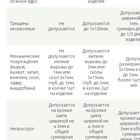
ложное ядро
изделия
Допускаю
шириной
Трещины
Не
Допускаются
1мм,
несквозные
допускаются
до 1х100мм
суммарн.д
до 1/3 д
издели
Не
Допускаются
Механические
допускаются
мелкие
Допуск
повреждения
мелкие
вырывы до
размерам
(вырыв,
вырывы до
2мм или
5х10мм и 
выхват, запил,
1мм или
сколы
до 3мм,
вмятина, скол,
скол 5х7мм,
5х15мм,
более 1шт.
задир,
глуб. до 3мм,
глуб. до 3мм,
мпг
выщербина)
в кол-ве 1шт
в кол-ве 2шт
на изделие
на изделие
Допускается
Допускается
на кромке
на кромке
Допускает
шипа
шипа
кромке ш
шириной не
шириной не
шириной 
≥ 3мм и
≥ 3мм и
Непрострог
3мм и об
общей
общей
суммар
суммарная
суммарная
длине 25