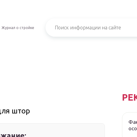
Журнал о стройке
РЕ
для штор
Фак
осо
жание: