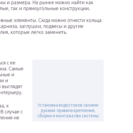
ы и размера. На рынке можно найти как
лые, так и прямоугольные конструкции.
вные элементы. Сюда можно отнести кольца
карниза, заглушки, подвесы и другие
лия, которые легко заменить.
ся с ее
ана. Самые
ьные и
ии и
 выглядят
интерьеру.
Установка водостоков своими
а, к
руками: правила крепления,
В случае с
сборки и монтажа пвх системы
ления не