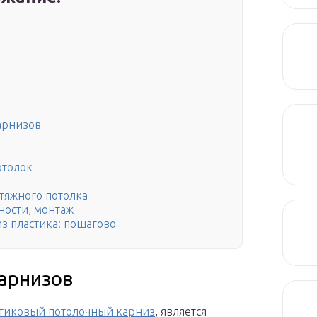
арнизов
отолок
тяжного потолка
ности, монтаж
з пластика: пошагово
арнизов
стиковый потолочный карниз
, является