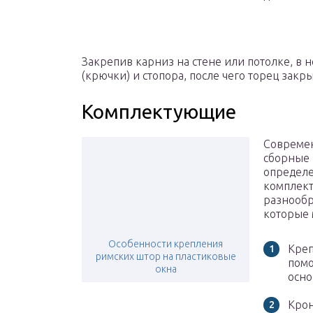
Закрепив карниз на стене или потолке, в н
(крючки) и стопора, после чего торец закр
Комплектующие
Современ
сборные 
определе
комплект
разнообр
которые 
Особенности крепления
Креп
римских штор на пластиковые
помо
окна
осно
Крон