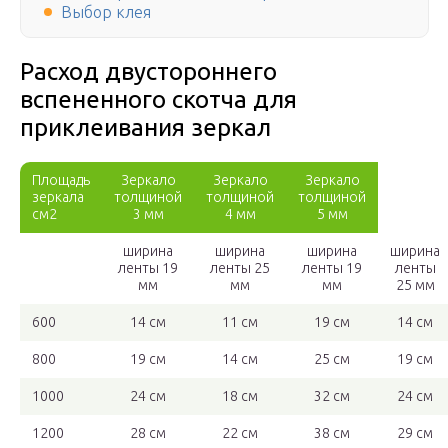
Выбор клея
Расход двустороннего
вспененного скотча для
приклеивания зеркал
Площадь
Зеркало
Зеркало
Зеркало
зеркала
толщиной
толщиной
толщиной
см2
3 мм
4 мм
5 мм
ширина
ширина
ширина
ширина
ленты 19
ленты 25
ленты 19
ленты
мм
мм
мм
25 мм
600
14 см
11 см
19 см
14 см
800
19 см
14 см
25 см
19 см
1000
24 см
18 см
32 см
24 см
1200
28 см
22 см
38 см
29 см