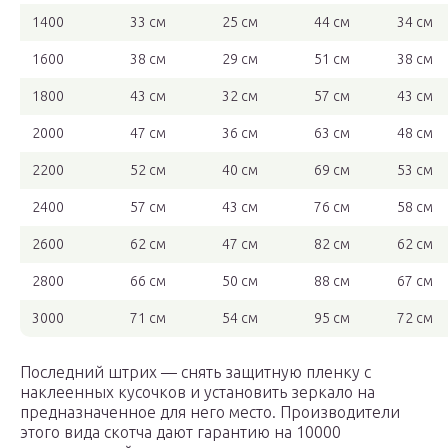
1400
33 см
25 см
44 см
34 см
1600
38 см
29 см
51 см
38 см
1800
43 см
32 см
57 см
43 см
2000
47 см
36 см
63 см
48 см
2200
52 см
40 см
69 см
53 см
2400
57 см
43 см
76 см
58 см
2600
62 см
47 см
82 см
62 см
2800
66 см
50 см
88 см
67 см
3000
71 см
54 см
95 см
72 см
Последний штрих — снять защитную пленку с
наклеенных кусочков и установить зеркало на
предназначенное для него место. Производители
этого вида скотча дают гарантию на 10000