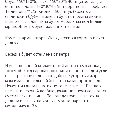
бруса 150*150*6, доска 150*50*6 40шт (стропила) и
60шт пол, доска 150*30*4 65шт обрешетка. Профлист
13 листов 3*1.25. Кирпич: 600 штук (красный
сталинский б/у)Мангальная будет отделана диким
камнем, а столешница будет мебельная под Белый
мраморВнутрь будет железный мангал
Комментарий автора: «Жар держится хорошо и очень
долго.»
Беседка будет остеклена от ветра
И ещё полезный комментарий автора: «Заслонка для
того чтоб когда дрова прогорят и останется одни угли
её закрыть не полностью дабы не угореть и жар
максимально сильный был чтоб казан прогревался.
Цемент и глина понятия не совместимые. Раствор
цемент и песок. А вообще домашние печи делают из
смеси песка и глины. По поводу трубы, она точна
должна быть выше конька, можно нарастить
металлической.»