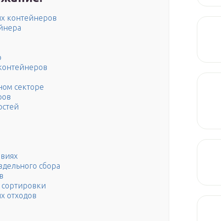
ых контейнеров
ейнера
ю
 контейнеров
ном секторе
ров
остей
овиях
дельного сбора
в
я сортировки
х отходов