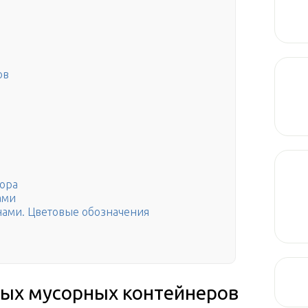
ов
сора
ами
нами. Цветовые обозначения
ных мусорных контейнеров