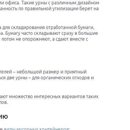
ии офиса. Такие урны с различным дизайном
занность по правильной утилизации берет на
а для складирования отработанной бумаги,
а. Бумагу часто складывают сразу в большие
потом не опорожняют, а сдают вместе с
телей – небольшой размер и приятный
я две урны – для органических отходов и
ают множество интересных вариантов таких
лов.
нию
ие
виды мусорных контейнеров
: