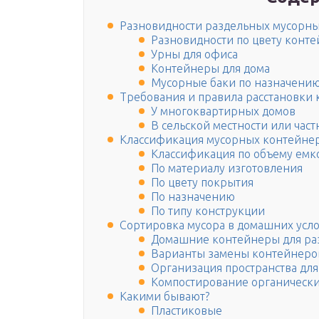
Разновидности раздельных мусорн
Разновидности по цвету конт
Урны для офиса
Контейнеры для дома
Мусорные баки по назначени
Требования и правила расстановки
У многоквартирных домов
В сельской местности или част
Классификация мусорных контейне
Классификация по объему емк
По материалу изготовления
По цвету покрытия
По назначению
По типу конструкции
Сортировка мусора в домашних усл
Домашние контейнеры для раз
Варианты замены контейнеро
Организация пространства дл
Компостирование органически
Какими бывают?
Пластиковые