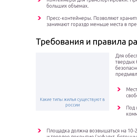
больших объемах.
Пресс-контейнеры. Позволяют хранить
занимают гораздо меньше места в пре
Требования и правила р
Для обес
твердых 
безопасн
предъявл
Мест
своб
Какие типы жилья существуют в
россии
Под 
комм
Площадка должна возвышаться на 10-2
и твердое покрытие (асфальт, бетонн