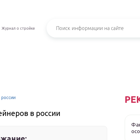
Журнал о стройке
РЕ
 россии
ейнеров в россии
Фак
осо
жание: