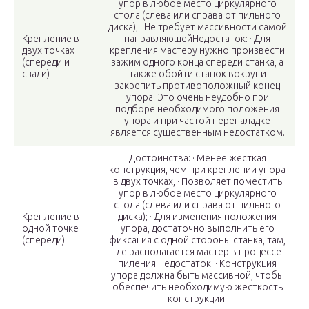
упор в любое место циркулярного
стола (слева или справа от пильного
диска); · Не требует массивности самой
Крепление в
направляющейНедостаток: · Для
двух точках
крепления мастеру нужно произвести
(спереди и
зажим одного конца спереди станка, а
сзади)
также обойти станок вокруг и
закрепить противоположный конец
упора. Это очень неудобно при
подборе необходимого положения
упора и при частой переналадке
является существенным недостатком.
Достоинства: · Менее жесткая
конструкция, чем при креплении упора
в двух точках, · Позволяет поместить
упор в любое место циркулярного
стола (слева или справа от пильного
Крепление в
диска); · Для изменения положения
одной точке
упора, достаточно выполнить его
(спереди)
фиксация с одной стороны станка, там,
где располагается мастер в процессе
пиления.Недостаток: · Конструкция
упора должна быть массивной, чтобы
обеспечить необходимую жесткость
конструкции.