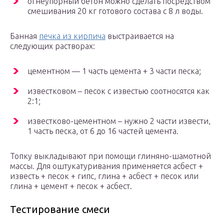
огнеупорный бетон можно сделать посредством
смешивания 20 кг готового состава с 8 л воды.
Банная
печка из кирпича
выстраивается на
следующих растворах:
цементном — 1 часть цемента + 3 части песка;
известковом – песок с известью соотносятся как
2:1;
известково-цементном – нужно 2 части извести,
1 часть песка, от 6 до 16 частей цемента.
Топку выкладывают при помощи глиняно-шамотной
массы. Для оштукатуривания применяется асбест +
известь + песок + гипс, глина + асбест + песок или
глина + цемент + песок + асбест.
Тестирование смеси