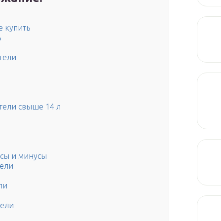
е купить
ь
тели
тели свыше 14 л
сы и минусы
ели
ли
тели