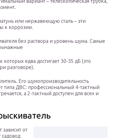
тимальный вариант – телескопическая трубка,
момент.
атунь или нержавеющую сталь – эти
ы к коррозии.
вателя без раствора и уровень шума. Самые
 рычажные
к которых едва достигает 30-35 дБ (это
ри разговоре).
ылитель. Его шумопроизводительность
и от типа ДВС: профессиональный 4-тактный
речается, а 2-тактный доступен для всех и
рыскиватель
 зависит от
у садовод