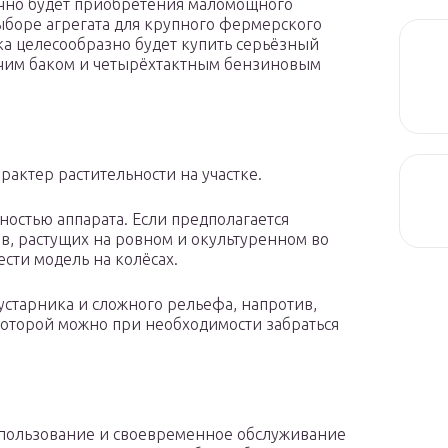
очно будет приобретения маломощного
ыборе агрегата для крупного фермерского
ка целесообразно будет купить серьёзный
очим баком и четырёхтактным бензиновым
актер растительности на участке.
ностью аппарата. Если предполагается
в, растущих на ровном и окультуренном во
ести модель на колёсах.
устарника и сложного рельефа, напротив,
которой можно при необходимости забраться
пользование и своевременное обслуживание