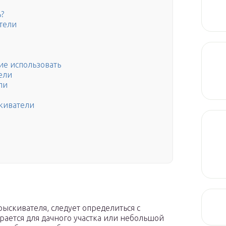
?
тели
ие использовать
ели
ли
киватели
ыскивателя, следует определиться с
рается для дачного участка или небольшой