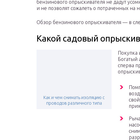
бензинового опрыскивателя не дадут усом
и не позволят сожалеть о потраченных на 
Обзор бензинового опрыскивателя — в сл
Какой садовый опрыскив
Покупка 
Богатый 
сперва п
опрыскив
Помп
возд
Как и чем снимать изоляцию с
свой
проводов различного типа
прих
Рыча
насо
сним
разр