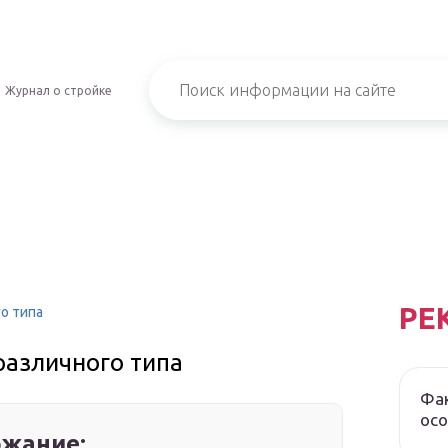
Журнал о стройке
РЕ
о типа
различного типа
Фак
осо
жание: