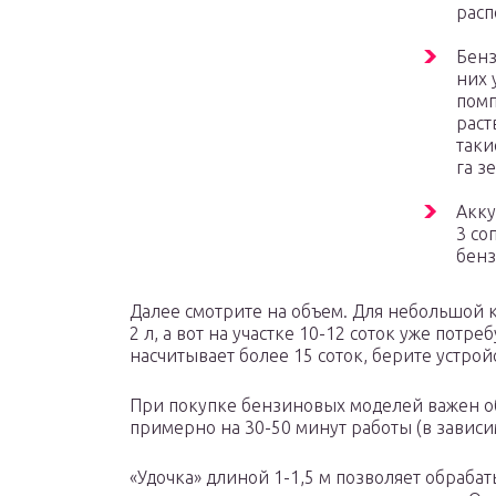
расп
Бенз
них 
помп
раст
таки
га з
Акку
3 со
бенз
Далее смотрите на объем. Для небольшой к
2 л, а вот на участке 10-12 соток уже потреб
насчитывает более 15 соток, берите устройс
При покупке бензиновых моделей важен об
примерно на 30-50 минут работы (в зависим
«Удочка» длиной 1-1,5 м позволяет обрабаты