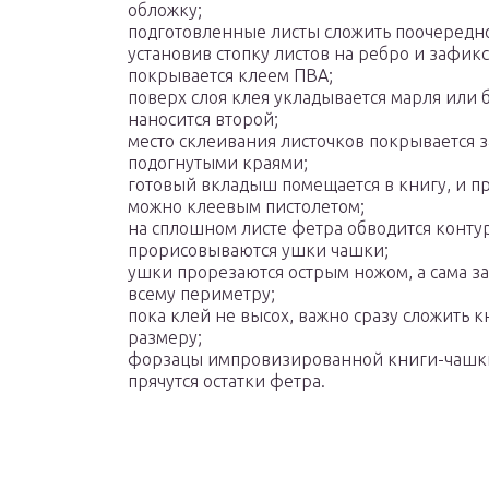
обложку;
подготовленные листы сложить поочередно
установив стопку листов на ребро и зафик
покрывается клеем ПВА;
поверх слоя клея укладывается марля или б
наносится второй;
место склеивания листочков покрывается 
подогнутыми краями;
готовый вкладыш помещается в книгу, и п
можно клеевым пистолетом;
на сплошном листе фетра обводится конту
прорисовываются ушки чашки;
ушки прорезаются острым ножом, а сама за
всему периметру;
пока клей не высох, важно сразу сложить к
размеру;
форзацы импровизированной книги-чашки 
прячутся остатки фетра.