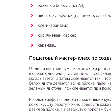
обычный белый лист A4;
цветные салфетки (например, для ябл
клей-карандаш;
коричневый маркер;
карандаш.
Пошаговый мастер-класс по соз
От листа цветной бумаги отрезается ровна
вырезать листочек). Оставшийся лист скла
складывается, а затем склеивается так, чт
белом листе делается эскиз яблока, пало
зеленый листочек приклеивается при пом
Розовая салфетка рвется на маленькие кус
комочки. Эту работу можно доверить даже
размера яблока. На свернутую пополам бума