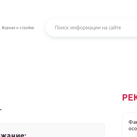
Журнал о стройке
РЕ
г
Фак
осо
жание: