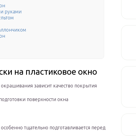
он
ми руками
ультом
аллончиком
он
ски на пластиковое окно
 окрашивания зависит качество покрытия
 подготовки поверхности окна
а особенно тщательно подготавливается перед