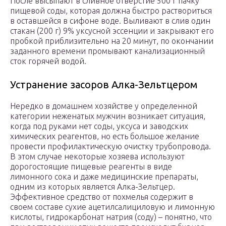
После высыпают в сливное отверстие 500 г пачку
пищевой соды, которая должна быстро раствориться
в оставшейся в сифоне воде. Выливают в слив один
стакан (200 г) 9% уксусной эссенции и закрывают его
пробкой приблизительно на 20 минут, по окончании
заданного времени промывают канализационный
сток горячей водой.
Устранение засоров Алка-Зельтцером
Нередко в домашнем хозяйстве у определенной
категории неженатых мужчин возникает ситуация,
когда под руками нет соды, уксуса и заводских
химических реагентов, но есть большое желание
провести профилактическую очистку трубопровода.
В этом случае некоторые хозяева используют
дорогостоящие пищевые реагенты в виде
лимонного сока и даже медицинские препараты,
одним из которых является Алка-Зельтцер.
Эффективное средство от похмелья содержит в
своем составе сухие ацетилсалициловую и лимонную
кислоты, гидрокарбонат натрия (соду) – понятно, что