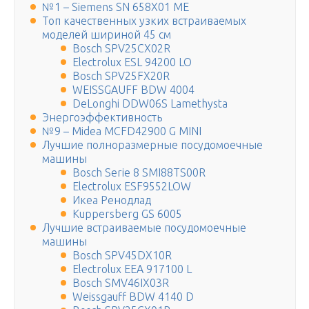
№1 – Siemens SN 658X01 ME
Топ качественных узких встраиваемых
моделей шириной 45 см
Bosch SPV25CX02R
Electrolux ESL 94200 LO
Bosch SPV25FX20R
WEISSGAUFF BDW 4004
DeLonghi DDW06S Lamethysta
Энергоэффективность
№9 – Midea MCFD42900 G MINI
Лучшие полноразмерные посудомоечные
машины
Bosch Serie 8 SMI88TS00R
Electrolux ESF9552LOW
Икеа Ренодлад
Kuppersberg GS 6005
Лучшие встраиваемые посудомоечные
машины
Bosch SPV45DX10R
Electrolux EEA 917100 L
Bosch SMV46IX03R
Weissgauff BDW 4140 D