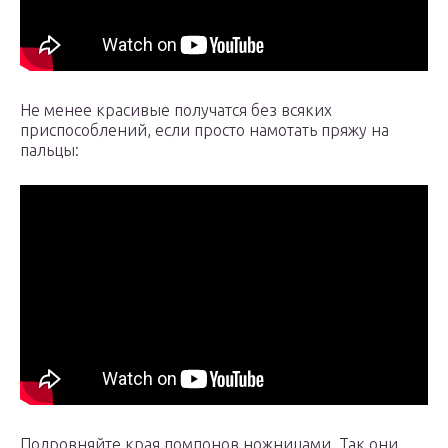
Не менее красивые получатся без всяких
приспособлений, если просто намотать пряжу на
пальцы:
Подровняйте края помпонов ножницами. Так они