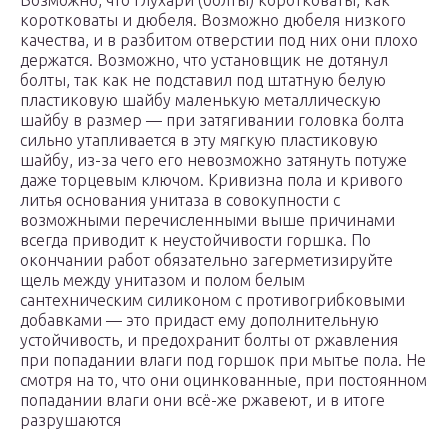
Возможно, что глухари (болты) коротковаты, как
коротковаты и дюбеля. Возможно дюбеля низкого
качества, и в разбитом отверстии под них они плохо
держатся. Возможно, что установщик не дотянул
болты, так как не подставил под штатную белую
пластиковую шайбу маленькую металлическую
шайбу в размер — при затягивании головка болта
сильно утапливается в эту мягкую пластиковую
шайбу, из-за чего его невозможно затянуть потуже
даже торцевым ключом. Кривизна пола и кривого
литья основания унитаза в совокупности с
возможными перечисленными выше причинами
всегда приводит к неустойчивости горшка. По
окончании работ обязательно загерметизируйте
щель между унитазом и полом белым
сантехническим силиконом с противогрибковыми
добавками — это придаст ему дополнительную
устойчивость, и предохранит болты от ржавления
при попадании влаги под горшок при мытье пола. Не
смотря на то, что они оцинкованные, при постоянном
попадании влаги они всё-же ржавеют, и в итоге
разрушаются