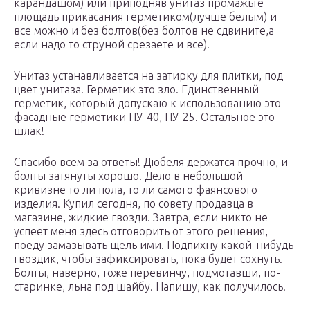
карандашом) или приподняв унитаз промажьте
площадь прикасания герметиком(лучше белым) и
все можно и без болтов(без болтов не сдвините,а
если надо то струной срезаете и все).
Унитаз устанавливается на затирку для плитки, под
цвет унитаза. Герметик это зло. Единственный
герметик, который допускаю к использованию это
фасадные герметики ПУ-40, ПУ-25. Остальное это-
шлак!
Спасибо всем за ответы! Дюбеля держатся прочно, и
болты затянуты хорошо. Дело в небольшой
кривизне то ли пола, то ли самого фаянсового
изделия. Купил сегодня, по совету продавца в
магазине, жидкие гвозди. Завтра, если никто не
успеет меня здесь отговорить от этого решения,
поеду замазывать щель ими. Подпихну какой-нибудь
гвоздик, чтобы зафиксировать, пока будет сохнуть.
Болты, наверно, тоже перевинчу, подмотавши, по-
старинке, льна под шайбу. Напишу, как получилось.