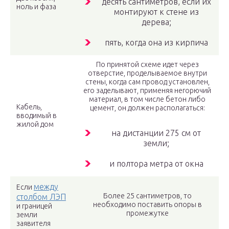
десять сантиметров, если их
ноль и фаза
монтируют к стене из
дерева;
пять, когда она из кирпича
По принятой схеме идет через
отверстие, проделываемое внутри
стены, когда сам провод установлен,
его заделывают, применяя негорючий
материал, в том числе бетон либо
Кабель,
цемент, он должен располагаться:
вводимый в
жилой дом
на дистанции 275 см от
земли;
и полтора метра от окна
между
Если
Более 25 сантиметров, то
столбом ЛЭП
необходимо поставить опоры в
и границей
промежутке
земли
заявителя