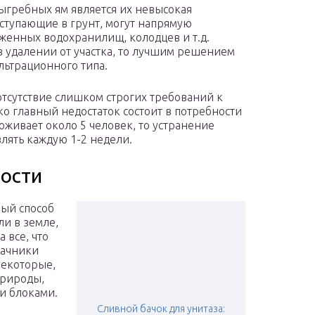
гребных ям является их невысокая
ступающие в грунт, могут напрямую
женных водохранилищ, колодцев и т.д.
в удалении от участка, то лучшим решением
льтрационного типа.
тсутствие слишком строгих требований к
о главный недостаток состоит в потребности
оживает около 5 человек, то устранение
лять каждую 1-2 недели.
ости
рый способ
ли в земле,
 все, что
дачники
Некоторые,
природы,
и блоками.
Сливной бачок для унитаза: