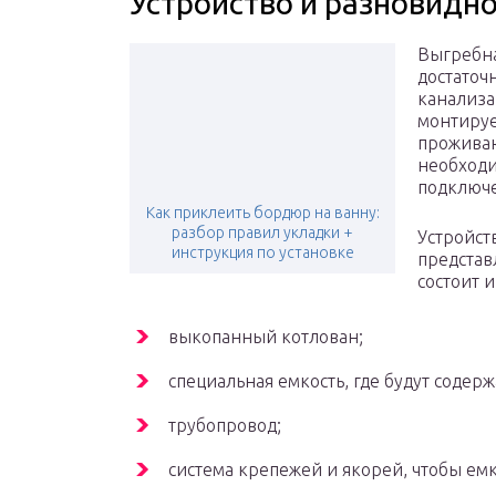
Устройство и разновидн
Выгребна
достаточ
канализа
монтирует
проживаю
необходи
подключе
Как приклеить бордюр на ванну:
разбор правил укладки +
Устройст
инструкция по установке
представ
состоит 
выкопанный котлован;
специальная емкость, где будут содерж
трубопровод;
система крепежей и якорей, чтобы емк