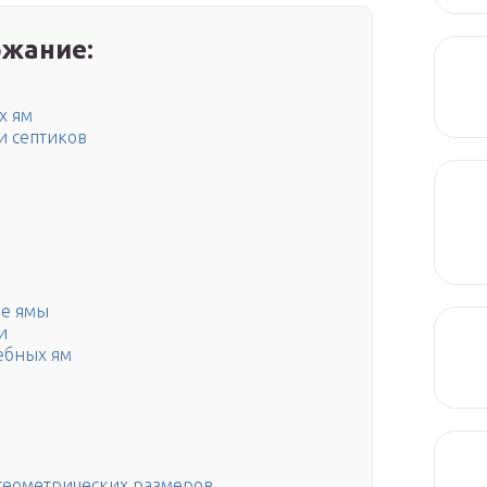
жание:
х ям
и септиков
е ямы
и
ебных ям
 геометрических размеров