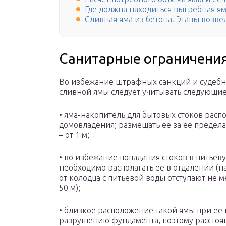
Где должна находиться выгребная я
Сливная яма из бетона. Этапы возве
Санитарные ограничени
Во избежание штрафных санкций и судебны
сливной ямы следует учитывать следующие
• яма-накопитель для бытовых стоков распо
домовладения; размещать ее за ее предела
– от 1 м;
• во избежание попадания стоков в питье
необходимо располагать ее в отдалении (на
от колодца с питьевой воды отступают не ме
50 м);
• близкое расположение такой ямы при ее
разрушению фундамента, поэтому расстояни