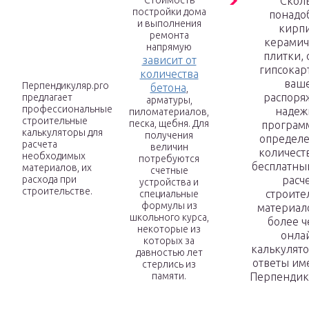
Стоимость
Скол
постройки дома
понадо
и выполнения
кирпи
ремонта
керамич
напрямую
плитки, 
зависит от
гипсокар
количества
ваш
Перпендикуляр.pro
бетона
,
распоря
предлагает
арматуры,
профессиональные
надеж
пиломатериалов,
строительные
песка, щебня. Для
програм
калькуляторы для
получения
определе
расчета
величин
количест
необходимых
потребуются
бесплатны
материалов, их
счетные
расхода при
расч
устройства и
строительстве.
строите
специальные
формулы из
материало
школьного курса,
более ч
некоторые из
онла
которых за
калькулято
давностью лет
ответы им
стерлись из
памяти.
Перпендик