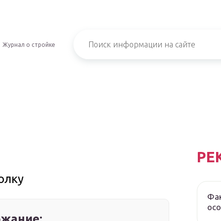
Журнал о стройке
РЕ
олку
Фак
осо
жание: