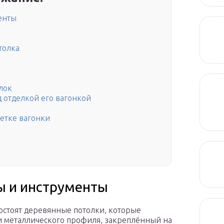
енты
и
толка
лок
д отделкой его вагонкой
етке вагонки
 и инструменты
состоят деревянные потолки, которые
ли металлического профиля, закреплённый на