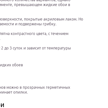
тименте, превышающем жидкие обои в
поверхности, покрытые акриловым лаком. Но
аемости и подвержены грибку.
ятна контрастного цвета, с течением
.
2 до 3 суток и зависит от температуры
жидких обоев
инов можно в прозрачных герметичных
минает опилки.
ои