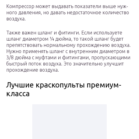
Ком­прес­сор может выда­вать пока­за­те­ли выше нуж­
но­го дав­ле­ния, но давать недо­ста­точ­ное коли­че­ство
воздуха.
Так­же важен шланг и фитин­ги. Если исполь­зу­е­те
шланг диа­мет­ром ¼ дюй­ма, то такой шланг будет
пре­пят­ство­вать нор­маль­но­му про­хож­де­нию воз­ду­ха.
Нуж­но при­ме­нять шланг с внут­рен­ним диа­мет­ром в
3/8 дюй­ма с муф­та­ми и фитин­га­ми, про­пус­ка­ю­щи­ми
быст­рый поток воз­ду­ха. Это зна­чи­тель­но улуч­шит
про­хож­де­ние воздуха.
Лучшие краскопульты премиум-
класса