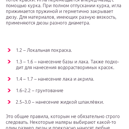
помо­щью кур­ка. При пол­ном отпус­ка­нии кур­ка, игла
при­жи­ма­ет­ся пру­жи­ной и гер­ме­тич­но закры­ва­ет
дюзу. Для мате­ри­а­лов, име­ю­щих раз­ную вяз­кость,
при­ме­ня­ют­ся дюзы раз­но­го диаметра.
1.2 – Локаль­ная покраска.
1.3 – 1.6 – нане­се­ние базы и лака. Так­же под­хо­
дит для нане­се­ния водо­рас­тво­ри­мых красок.
1.4 – 1.7 – нане­се­ние лака и акрила.
1.6–2.2 – грунтование
2.5–3.0 – нане­се­ние жид­кой шпаклёвки.
Это общие пра­ви­ла, кото­рым не обя­за­тель­но стро­го
сле­до­вать. Неко­то­рые маля­ры выби­ра­ют какой-то
один раз­мер дюзы и пре­крас­но нано­сят любые