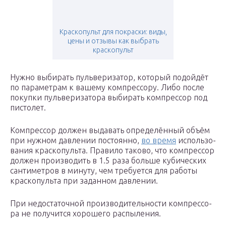
Краскопульт для покраски: виды,
цены и отзывы как выбрать
краскопульт
Нуж­но выби­рать пуль­ве­ри­за­тор, кото­рый подой­дёт
по пара­мет­рам к ваше­му ком­прес­со­ру. Либо после
покуп­ки пуль­ве­ри­за­то­ра выби­рать ком­прес­сор под
пистолет.
Ком­прес­сор дол­жен выда­вать опре­де­лён­ный объ­ём
при нуж­ном дав­ле­нии посто­ян­но,
во вре­мя
исполь­зо­
ва­ния крас­ко­пуль­та. Пра­ви­ло тако­во, что ком­прес­сор
дол­жен про­из­во­дить в 1.5 раза боль­ше куби­че­ских
сан­ти­мет­ров в мину­ту, чем тре­бу­ет­ся для рабо­ты
крас­ко­пуль­та при задан­ном давлении.
При недо­ста­точ­ной про­из­во­ди­тель­но­сти ком­прес­со­
ра не полу­чит­ся хоро­ше­го распыления.