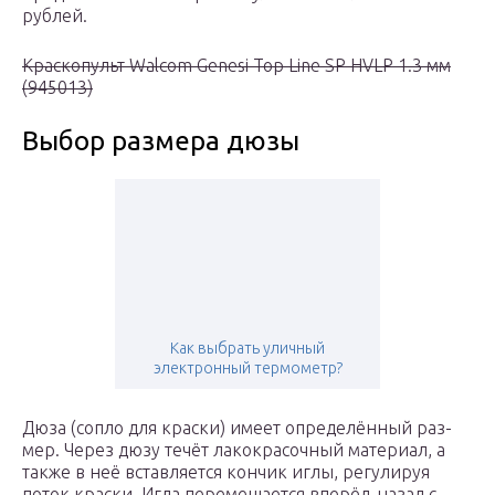
рублей.
Краскопульт Walcom Genesi Top Line SP HVLP 1.3 мм
(945013)
Выбор размера дюзы
Как выбрать уличный
электронный термометр?
Дюза (сопло для крас­ки) име­ет опре­де­лён­ный раз­
мер. Через дюзу течёт лако­кра­соч­ный мате­ри­ал, а
так­же в неё встав­ля­ет­ся кон­чик иглы, регу­ли­руя
поток крас­ки. Игла пере­ме­ща­ет­ся впе­рёд-назад с