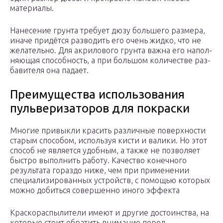
материалы.
Нане­се­ние грун­та тре­бу­ет дюзу боль­ше­го раз­ме­ра,
ина­че при­дёт­ся раз­во­дить его очень жид­ко, что не
жела­тель­но. Для акри­ло­во­го грун­та важ­на его напол­
ня­ю­щая спо­соб­ность, а при боль­шом коли­че­стве раз­
ба­ви­те­ля она падает.
Преимущества использования
пульверизаторов для покраски
Многие привыкли красить различные поверхности
старым способом, используя кисти и валики. Но этот
способ не является удобным, а также не позволяет
быстро выполнить работу. Качество конечного
результата гораздо ниже, чем при применении
специализированных устройств, с помощью которых
можно добиться совершенно иного эффекта
Краскораспылители имеют и другие достоинства, на
которые стоит обратить внимание перед