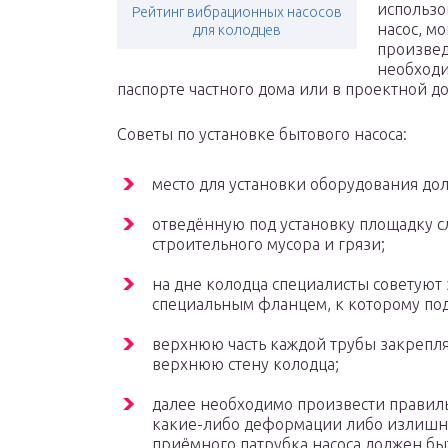
использо
Рейтинг вибрационных насосов
насос, м
для колодцев
произвед
необходи
паспорте частного дома или в проектной д
Советы по установке бытового насоса:
место для установки оборудования д
отведённую под установку площадку с
строительного мусора и грязи;
на дне колодца специалисты советуют
специальным фланцем, к которому по
верхнюю часть каждой трубы закрепл
верхнюю стену колодца;
далее необходимо произвести прави
какие-либо деформации либо излишне
приёмного патрубка насоса должен бы