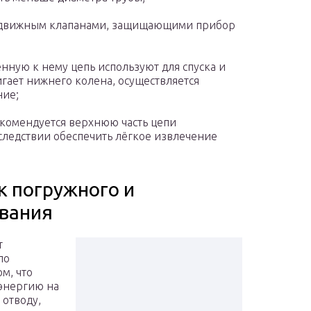
адвижным клапанами, защищающими прибор
ную к нему цепь используют для спуска и
игает нижнего колена, осуществляется
ние;
екомендуется верхнюю часть цепи
следствии обеспечить лёгкое извлечение
к погружного и
ования
т
по
м, что
 энергию на
 отводу,