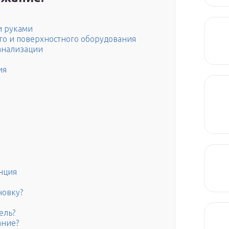
и руками
го и поверхностного оборудования
анализации
ия
нция
новку?
ель?
ание?