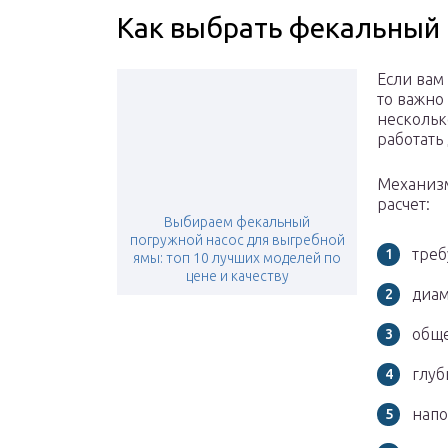
Как выбрать фекальный 
Если вам
то важно
нескольк
работать 
Механизм
расчет:
Выбираем фекальный
погружной насос для выгребной
треб
ямы: топ 10 лучших моделей по
цене и качеству
диам
обще
глуб
напо