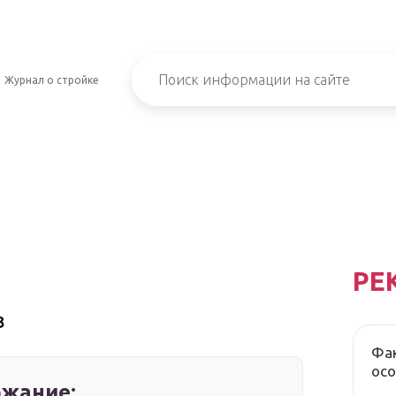
Журнал о стройке
РЕ
в
Фак
осо
жание: