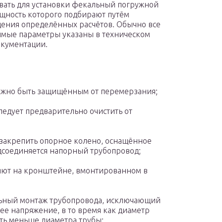
вать для установки фекальный погружной
ощность которого подбирают путём
ения определённых расчётов. Обычно все
мые параметры указаны в техническом
окументации.
олжно быть защищённым от перемерзания;
ледует предварительно очистить от
 закрепить опорное колено, оснащённое
дсоединяется напорный трубопровод;
яют на кронштейне, вмонтированном в
льный монтаж трубопровода, исключающий
е напряжение, в то время как диаметр
ть меньше диаметра трубы;