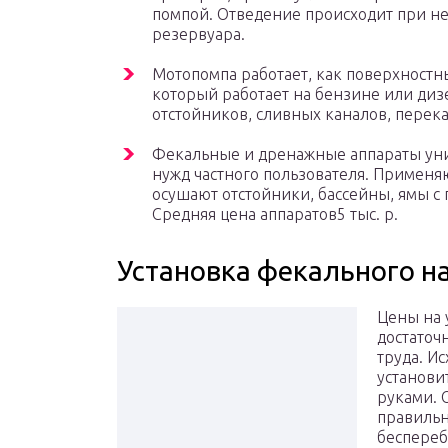
помпой. Отведение происходит при н
резервуара.
Мотопомпа работает, как поверхностны
который работает на бензине или диз
отстойников, сливных каналов, перека
Фекальные и дренажные аппараты уни
нужд частного пользователя. Применя
осушают отстойники, бассейны, ямы с 
Средняя цена аппаратов5 тыс. р.
Установка фекального н
Цены на 
достаточн
труда. И
установи
руками. 
правильн
беспереб