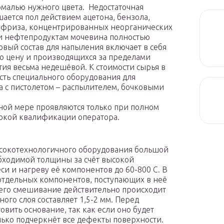
малью нужного цвета. Недостаточная
ается пол действием ацетона, бензола,
тифриза, концентрированных неорганических
м и нефтепродуктам мочевина полностью
овый состав для напыления включает в себя
ю цену и производящихся за пределами
тия весьма недешёвой. К стоимости сырья в
сть специального оборудования для
 с пистолетом – распылителем, бочковыми
ной мере проявляются только при полном
сокой квалификации оператора.
окотехнологичного оборудования большой
ходимой толщины за счёт высокой
и и нагреву её компонентов до 60-800 С. В
отдельных компонентов, поступающих в неё
 чего смешивание действительно происходит
ого слоя составляет 1,5-2 мм. Перед
вить основание, так как если оно будет
ько подчеркнёт все дефекты поверхности.