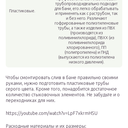
трубопровод идеально подходит
для бани, его легко обрабатывать
Пластиковые.
и применять как с раструбом, так
и без него. Различают
гофрированные полиэтиленовые
трубы, а также изделия из ПВХ
(производятся из
поливинилхлорида), ПВХХ (из
поливинилхлорида
хлорированного), ПП
(полипропилена) и ПНД
(выпускаются из полиэтилена
низкого давления).
Чтобы смонтировать слив в бане правильно своими
руками, нужно подготовить пластиковые трубы
серого цвета. Кроме того, понадобится достаточное
количество стыковочных элементов. Не забудьте и о
переходниках для них.
https://youtube.com/watch?v=LpF7xkrmHSU
Расходные материалы и их размеры: