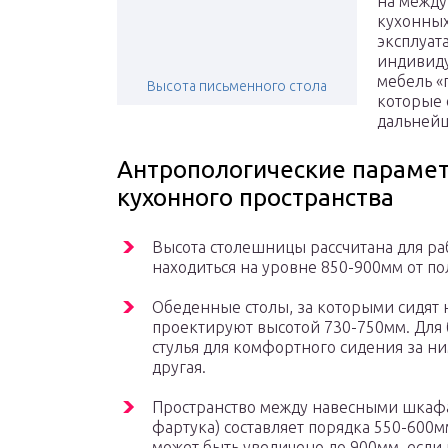
на между
кухонных
эксплуат
индивид
мебель «п
Высота письменного стола
которые 
дальнейш
Антропологические парамет
кухонного пространства
Высота столешницы рассчитана для раб
находиться на уровне 850-900мм от по
Обеденные столы, за которыми сидят н
проектируют высотой 730-750мм. Для 
стулья для комфортного сидения за ни
другая.
Пространство между навесными шкафа
фартука) составляет порядка 550-600
может быть увеличено до 900мм, есл