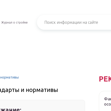
Журнал о стройке
РЕ
и нормативы
андарты и нормативы
Фак
осо
жание: