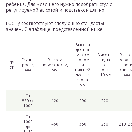
ребенка. Для младшего нужно подобрать стул с
регулируемой высотой и подставкой для ног.
ГОСТу соответствуют следующие стандарты
значений в таблице, представленной ниже.
Высота
для ног
между
Высота
Высот
Группа
Высота
полом
стула
верхн
№
роста,
поверхности,
и
от
част
ст.
мм
мм
нижней
пола,
спинки
частью
±10 мм
мм
стола,
мм
От
850 до
420
290
220
—
1000
От
1000
1
460
350
260
210–2
до
1150